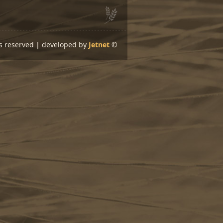
ts reserved | developed by
Jetnet
©