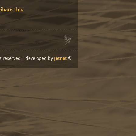
Share this
ts reserved | developed by
Jetnet
©